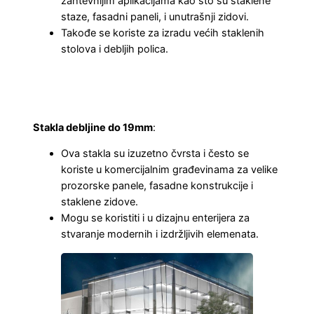
zahtevnijim aplikacijama kao što su staklene
staze, fasadni paneli, i unutrašnji zidovi.
Takođe se koriste za izradu većih staklenih
stolova i debljih polica.
Stakla debljine do 19mm
:
Ova stakla su izuzetno čvrsta i često se
koriste u komercijalnim građevinama za velike
prozorske panele, fasadne konstrukcije i
staklene zidove.
Mogu se koristiti i u dizajnu enterijera za
stvaranje modernih i izdržljivih elemenata.